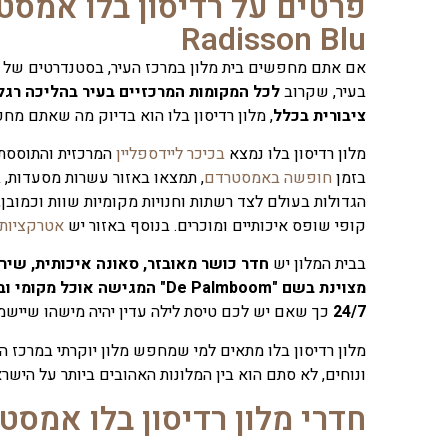
פרטים על רדיסון בלו אמסט
Radisson Blu
אם אתם מחפשים בית מלון במרכז העיר, בסטנדרטים של ניק
בעיר, שקרוב
לכל המקומות המרכזיים בעיר בהליכה רג
ציבורית בכלל
, מלון רדיסון בלו הוא בדיוק מה שאתם מח
מלון רדיסון בלו נמצא
בכיכר ליידספליין
המרכזית והתוססת 
בזמן
חופשה באמסטרדם
, תמצאו באזור עשרות מסעדות, 
הגדולות בעולם לצד רשתות וחנויות מקומיות שוות וכמו
קופי שופס איכותיים ומוכרים. בנוסף באזור יש
אטרקציות 
בבית המלון יש
חדר כושר מאובזר, סאונה איכותית, שיר
מצוינת בשם "De Palmboom" המגישה 
24/7
כך שאם יש לכם טיסת לילה עדין יהיה מישהו שיישמ
מלון רדיסון בלו מתאים למי שמחפש מלון יוקרתי במרכז 
ונוחים, לא סתם הוא בין המלונות האהובים ביותר על היש
חדרי מלון רדיסון בלו אמסט