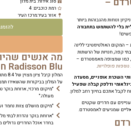
רדם –
סוג אירוח: בית מלון
רמת כוכבים: 4
אזור בעיר:מרכז העיר
יון ונוחות מהגבוהות ביותר
להזמנת המל
לית בלי להשתמש בתחבורה
פשים!
ל
– המקום האולטימטיבי ללינה
בתי קפה, חנויות של הרשתות
מה אנשים שהיו 
בן, כמו שמצופה מאמסטרדם –
Radisson Blu חשבו עליו?
נוספות פופלריות
.
ותי השכרת אופניים, מסעדה
על המלון בביקורות שהשאירו תמצא
אוכל מקומי ובינלאומי ודלפק קבלה שפעיל
"מיקום מרכזי, ארוחת בוקר טו
ח לקבל אתכם בחיוך רחב למלון.
מעולה."
העניינים עם חדרים שקטים
"מיקום מושלם צוות נחמד ועוז
ראליים שמגיעים לאמסטרדם.
"ארוחת בוקר נהדרת לבתי מלו
רדם
בחדר אוכל החדרים גדולים מר