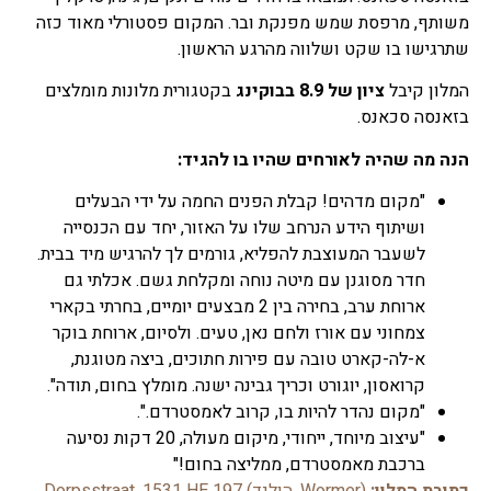
משותף, מרפסת שמש מפנקת ובר. המקום פסטורלי מאוד כזה
שתרגישו בו שקט ושלווה מהרגע הראשון.
המלון קיבל
ציון של 8.9 בבוקינג
בקטגורית מלונות מומלצים
בזאנסה סכאנס.
הנה מה שהיה לאורחים שהיו בו להגיד:
"מקום מדהים! קבלת הפנים החמה על ידי הבעלים
ושיתוף הידע הנרחב שלו על האזור, יחד עם הכנסייה
לשעבר המעוצבת להפליא, גורמים לך להרגיש מיד בבית.
חדר מסוגנן עם מיטה נוחה ומקלחת גשם. אכלתי גם
ארוחת ערב, בחירה בין 2 מבצעים יומיים, בחרתי בקארי
צמחוני עם אורז ולחם נאן, טעים. ולסיום, ארוחת בוקר
א-לה-קארט טובה עם פירות חתוכים, ביצה מטוגנת,
קרואסון, יוגורט וכריך גבינה ישנה. מומלץ בחום, תודה".
"מקום נהדר להיות בו, קרוב לאמסטרדם.".
"עיצוב מיוחד, ייחודי, מיקום מעולה, 20 דקות נסיעה
ברכבת מאמסטרדם, ממליצה בחום!"